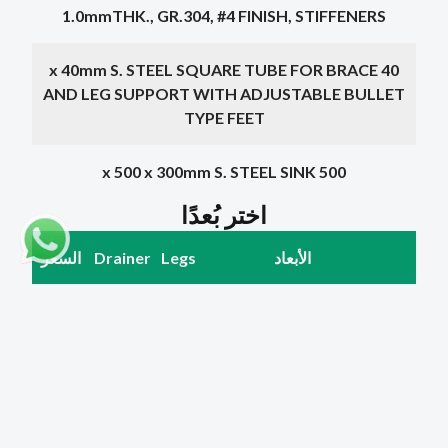
1.0mmTHK., GR.304, #4 FINISH, STIFFENERS
40 x 40mm S. STEEL SQUARE TUBE FOR BRACE
AND LEG SUPPORT WITH ADJUSTABLE BULLET
TYPE FEET
500 x 500 x 300mm S. STEEL SINK
اختر بُعدًا
الأبعاد
Legs
Drainer
السعر
1500
1000 x 700 x 850 +
LH, RH
4
100mm
ر.ق
1800
1200 x 700 x 850 +
LH, RH
4
100mm
ر.ق