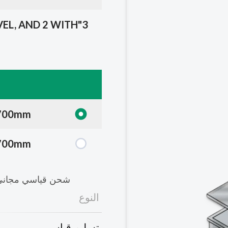
VEL, AND 2 WITH
 700mm
 700mm
شحن قياسي مجاني 
النوع
تسليم قياسي