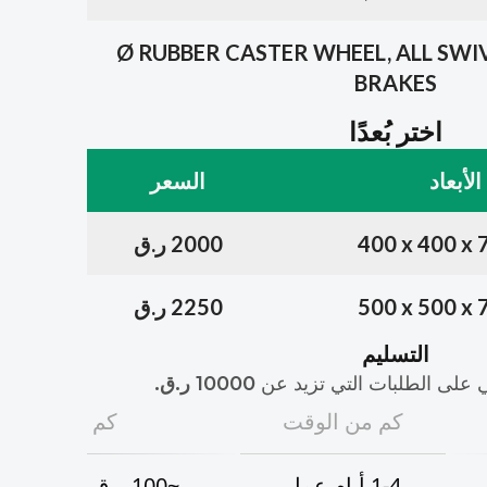
3"Ø RUBBER CASTER WHEEL, ALL SWI
BRAKES
اختر بُعدًا
الأبعاد
السعر
400 x 400 x
2000 ر.ق
500 x 500 x
2250 ر.ق
التسليم
على الطلبات التي تزيد عن
10000
ر.ق
.
كم من الوقت
كم
1-4
أيام عمل
~100
ر.ق