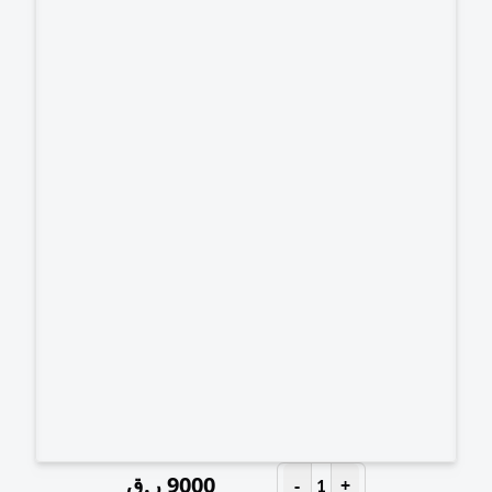
9000
ر.ق
-
+
1