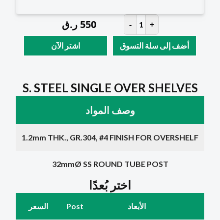
550
ر.ق
-
+
1
أضف إلى سلة التسوق
اشتر الآن
S. STEEL SINGLE OVER SHELVES
وصف المواد
1.2mm THK., GR.304, #4 FINISH FOR OVERSHELF
32mmØ SS ROUND TUBE POST
اختر بُعدًا
الأبعاد
Post
السعر