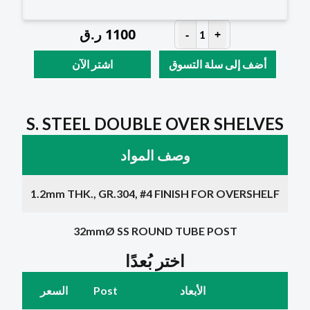
1100
ر.ق
-
+
1
أضف إلى سلة التسوق
اشتر الآن
S. STEEL DOUBLE OVER SHELVES
وصف المواد
1.2mm THK., GR.304, #4 FINISH FOR OVERSHELF
32mmØ SS ROUND TUBE POST
اختر بُعدًا
الأبعاد
Post
السعر