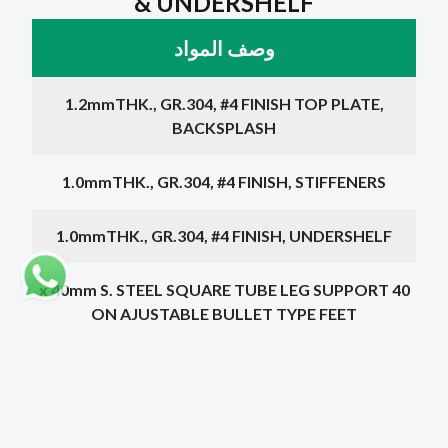
& UNDERSHELF
وصف المواد
1.2mmTHK., GR.304, #4 FINISH TOP PLATE,
BACKSPLASH
1.0mmTHK., GR.304, #4 FINISH, STIFFENERS
1.0mmTHK., GR.304, #4 FINISH, UNDERSHELF
40 x 40mm S. STEEL SQUARE TUBE LEG SUPPORT
ON AJUSTABLE BULLET TYPE FEET
اختر بُعدًا
الأبعاد
Legs
السعر