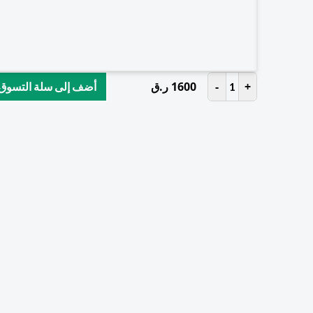
+
-
1600
ر.ق
1
أضف إلى سلة التسوق
توصيل سريع
توصي
احصل على منتجاتك المصنوعة من الفولاذ
10 آلاف ريال قطري
المقاوم للصدأ بسرعة من خلال خدمة
استمت
التوصيل السريعة والموثوقة لدينا.
لك ال