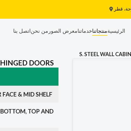
حة، قطر
الرئيسية
منتجاتنا
خدماتنا
معرض الصور
من نحن
اتصل بنا
S. STEEL WALL CAB
H HINGED DOORS
R FACE & MID SHELF
K, BOTTOM, TOP AND