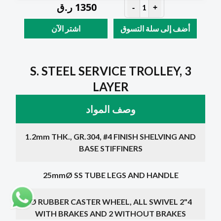
1350
ر.ق
-
+
1
أضف إلى سلة التسوق
اشتر الآن
S. STEEL SERVICE TROLLEY, 3
LAYER
وصف المواد
1.2mm THK., GR.304, #4 FINISH SHELVING AND
BASE STIFFINERS
25mmØ SS TUBE LEGS AND HANDLE
4"Ø RUBBER CASTER WHEEL, ALL SWIVEL 2
WITH BRAKES AND 2 WITHOUT BRAKES